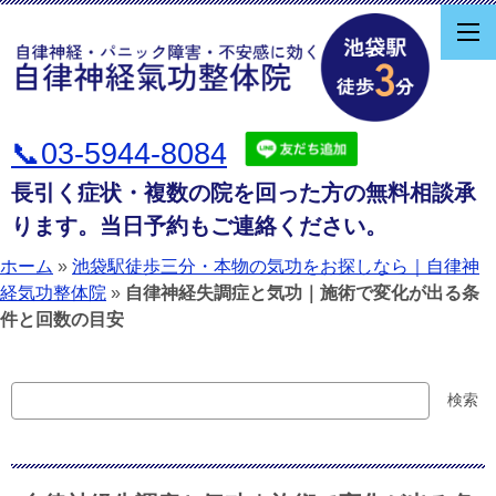
📞03-5944-8084
長引く症状・複数の院を回った方の無料相談承
ります。当日予約もご連絡ください。
ホーム
»
池袋駅徒歩三分・本物の気功をお探しなら｜自律神
経気功整体院
»
自律神経失調症と気功｜施術で変化が出る条
件と回数の目安
検
検索
索