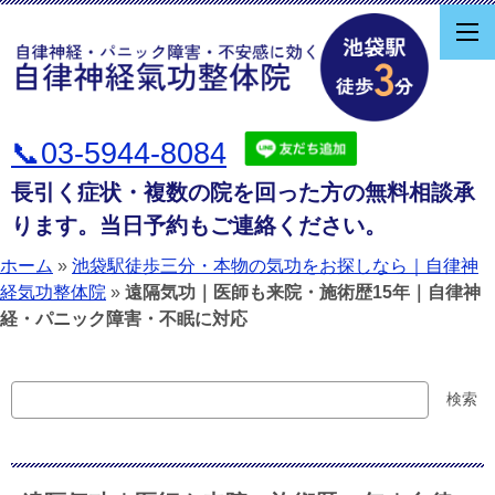
📞03-5944-8084
長引く症状・複数の院を回った方の無料相談承
ります。当日予約もご連絡ください。
ホーム
»
池袋駅徒歩三分・本物の気功をお探しなら｜自律神
経気功整体院
»
遠隔気功｜医師も来院・施術歴15年｜自律神
経・パニック障害・不眠に対応
検
検索
索