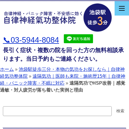
📞03-5944-8084
長引く症状・複数の院を回った方の無料相談承
ります。当日予約もご連絡ください。
ホーム
»
池袋駅徒歩三分・本物の気功をお探しなら｜自律神
経気功整体院
»
遠隔気功｜医師も来院・施術歴15年｜自律神
経・パニック障害・不眠に対応
»
遠隔気功でHSP改善｜感覚
過敏・対人疲労が落ち着いた実例と理由
検
検索
索