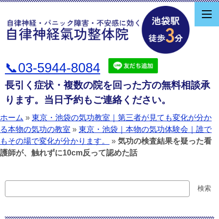
📞03-5944-8084
長引く症状・複数の院を回った方の無料相談承
ります。当日予約もご連絡ください。
ホーム
»
東京・池袋の気功教室｜第三者が見ても変化が分か
る本物の気功の教室
»
東京・池袋｜本物の気功体験会｜誰で
もその場で変化が分かります。
»
気功の検査結果を疑った看
護師が、触れずに10cm反って認めた話
検
検索
索