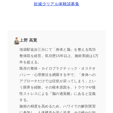
欲減少リアル体験談募集
上野 高寛
池袋駅徒歩三分にて「身体と脳」を整える気功
整体院を経営。気功歴15年以上、施術実績は1万
件を超える。
既存の整体・カイロプラクティック・オステオ
パシー・心理療法を網羅する中で、「身体への
アプローチだけでは症状が戻ってしまう」とい
う限界を経験。その根本原因を、トラウマや慢
性ストレスによる『脳の過覚醒』にあると定義
する。
施術の精度を高めるため、ハワイでの解剖実習
に参加し、人体構造を深く追求。その確かな知