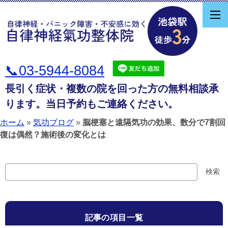
📞03-5944-8084
長引く症状・複数の院を回った方の無料相談承
ります。当日予約もご連絡ください。
ホーム
»
気功ブログ
»
脳梗塞と遠隔気功の効果、数分で7割回
復は偶然？施術後の変化とは
検
検索
索
記事の項目一覧