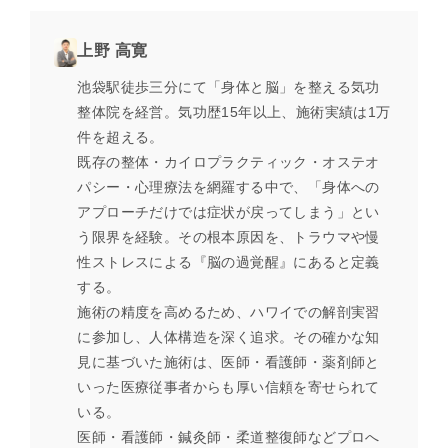
上野 高寛
池袋駅徒歩三分にて「身体と脳」を整える気功
整体院を経営。気功歴15年以上、施術実績は1万
件を超える。
既存の整体・カイロプラクティック・オステオ
パシー・心理療法を網羅する中で、「身体への
アプローチだけでは症状が戻ってしまう」とい
う限界を経験。その根本原因を、トラウマや慢
性ストレスによる『脳の過覚醒』にあると定義
する。
施術の精度を高めるため、ハワイでの解剖実習
に参加し、人体構造を深く追求。その確かな知
見に基づいた施術は、医師・看護師・薬剤師と
いった医療従事者からも厚い信頼を寄せられて
いる。
医師・看護師・鍼灸師・柔道整復師などプロへ