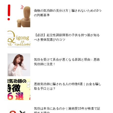
偽物の気功師の見分け方｜騙されないための3つ
の判断基準
【必読】起立性調節障害の子供を持つ親が知る
べき整体院選びのコツ
気功を受けて具合が悪くなる原因と理由：悪徳
気功師に注意！
悪徳気功師に騙される人の特徴6選｜お金を騙し
取る手口とは？
気功は本当にあるのか｜施術歴15年が検査で証