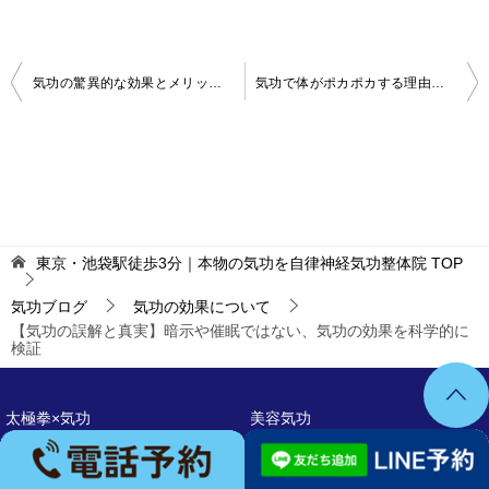
投
気功の驚異的な効果とメリット：私が改善した症状の実例
気功で体がポカポカする理由とは？冷え性・自律神経との関係を解説
稿
ナ
ビ
ゲ
ー
東京・池袋駅徒歩3分｜本物の気功を自律神経気功整体院
TOP
シ
気功ブログ
気功の効果について
ョ
【気功の誤解と真実】暗示や催眠ではない、気功の効果を科学的に
検証
ン
太極拳×気功
美容気功
プライバシーポリシー
利用規約
特定商取引法に基づく表記
サイトマップ