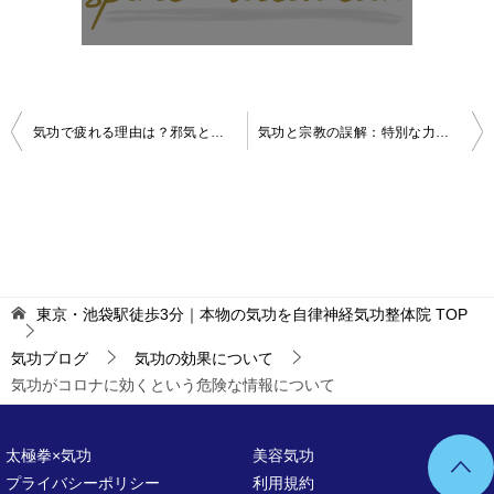
投
気功で疲れる理由は？邪気と自然の気を使った成長体験から学んだこと
気功と宗教の誤解：特別な力ではない！誰でもできる自然の力
稿
ナ
ビ
ゲ
ー
東京・池袋駅徒歩3分｜本物の気功を自律神経気功整体院
TOP
シ
気功ブログ
気功の効果について
ョ
気功がコロナに効くという危険な情報について
ン
太極拳×気功
美容気功
プライバシーポリシー
利用規約