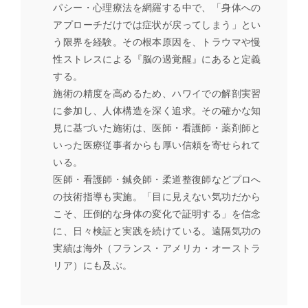
パシー・心理療法を網羅する中で、「身体への
アプローチだけでは症状が戻ってしまう」とい
う限界を経験。その根本原因を、トラウマや慢
性ストレスによる『脳の過覚醒』にあると定義
する。
施術の精度を高めるため、ハワイでの解剖実習
に参加し、人体構造を深く追求。その確かな知
見に基づいた施術は、医師・看護師・薬剤師と
いった医療従事者からも厚い信頼を寄せられて
いる。
医師・看護師・鍼灸師・柔道整復師などプロへ
の技術指導も実施。「目に見えない気功だから
こそ、圧倒的な身体の変化で証明する」を信念
に、日々検証と実践を続けている。遠隔気功の
実績は海外（フランス・アメリカ・オーストラ
リア）にも及ぶ。