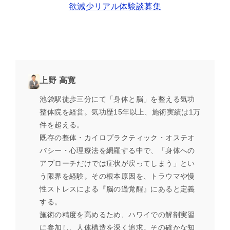
欲減少リアル体験談募集
上野 高寛
池袋駅徒歩三分にて「身体と脳」を整える気功
整体院を経営。気功歴15年以上、施術実績は1万
件を超える。
既存の整体・カイロプラクティック・オステオ
パシー・心理療法を網羅する中で、「身体への
アプローチだけでは症状が戻ってしまう」とい
う限界を経験。その根本原因を、トラウマや慢
性ストレスによる『脳の過覚醒』にあると定義
する。
施術の精度を高めるため、ハワイでの解剖実習
に参加し、人体構造を深く追求。その確かな知