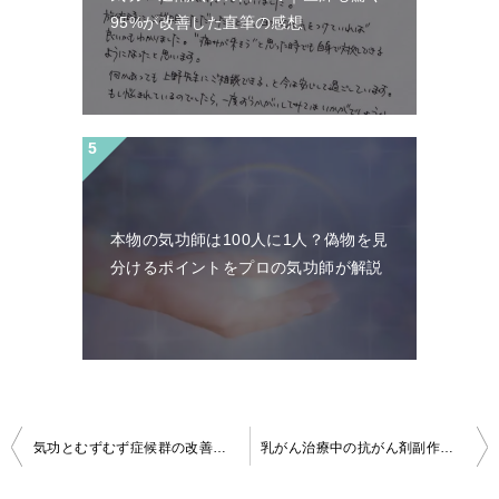
95%が改善した直筆の感想
本物の気功師は100人に1人？偽物を見
分けるポイントをプロの気功師が解説
投
気功とむずむず症候群の改善実績50代男性3回
乳がん治療中の抗がん剤副作用に気功の実例｜副作用軽減の実例報告
稿