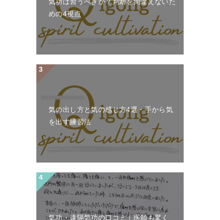
気功は習うべきか？判断を間違えないた
めの4視点
気の出し方と気の感じ方4選・手から気
を出す練習法
気功・遠隔気功の口コミ｜医師も驚く